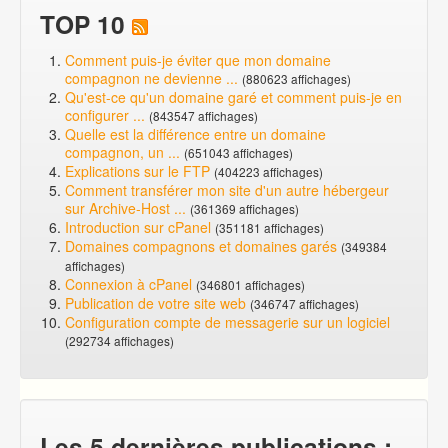
TOP 10
Comment puis-je éviter que mon domaine
compagnon ne devienne ...
(880623 affichages)
Qu'est-ce qu'un domaine garé et comment puis-je en
configurer ...
(843547 affichages)
Quelle est la différence entre un domaine
compagnon, un ...
(651043 affichages)
Explications sur le FTP
(404223 affichages)
Comment transférer mon site d'un autre hébergeur
sur Archive-Host ...
(361369 affichages)
Introduction sur cPanel
(351181 affichages)
Domaines compagnons et domaines garés
(349384
affichages)
Connexion à cPanel
(346801 affichages)
Publication de votre site web
(346747 affichages)
Configuration compte de messagerie sur un logiciel
(292734 affichages)
Les 5 dernières publications :