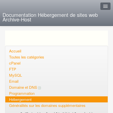
Documentation Hébergement de sites web
Archive-Host
J'ai de la chance
Ajout FAQ
Poser une question
Accueil
Toutes les catégories
Questions ouvertes
cPanel
FTP
Voulez-vous vous inscrire?
MySQL
Connexion
Email
Domaine et DNS
Programmation
Hébergement
Généralités sur les domaines supplémentaires