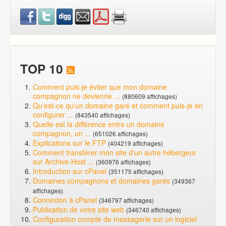
TOP 10
Comment puis-je éviter que mon domaine
compagnon ne devienne ...
(880609 affichages)
Qu'est-ce qu'un domaine garé et comment puis-je en
configurer ...
(843540 affichages)
Quelle est la différence entre un domaine
compagnon, un ...
(651026 affichages)
Explications sur le FTP
(404219 affichages)
Comment transférer mon site d'un autre hébergeur
sur Archive-Host ...
(360976 affichages)
Introduction sur cPanel
(351175 affichages)
Domaines compagnons et domaines garés
(349367
affichages)
Connexion à cPanel
(346797 affichages)
Publication de votre site web
(346740 affichages)
Configuration compte de messagerie sur un logiciel