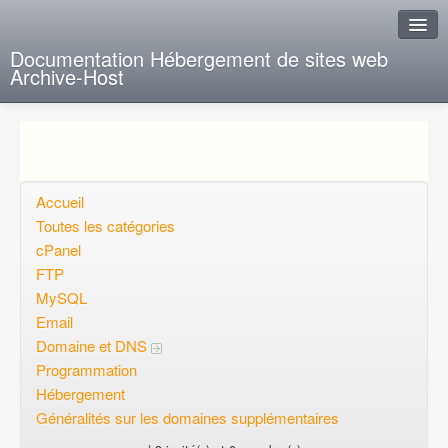
Documentation Hébergement de sites web
Archive-Host
J'ai de la chance
Ajout FAQ
Poser une question
Accueil
Toutes les catégories
Questions ouvertes
cPanel
FTP
Voulez-vous vous inscrire?
MySQL
Connexion
Email
Domaine et DNS
Programmation
Hébergement
Généralités sur les domaines supplémentaires