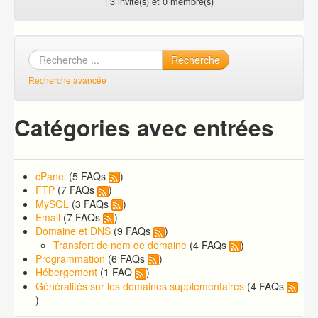
| 3 invité(s) et 0 membre(s)
Recherche
Recherche avancée
Catégories avec entrées
cPanel
(5 FAQs
)
FTP
(7 FAQs
)
MySQL
(3 FAQs
)
Email
(7 FAQs
)
Domaine et DNS
(9 FAQs
)
Transfert de nom de domaine
(4 FAQs
)
Programmation
(6 FAQs
)
Hébergement
(1 FAQ
)
Généralités sur les domaines supplémentaires
(4 FAQs
)