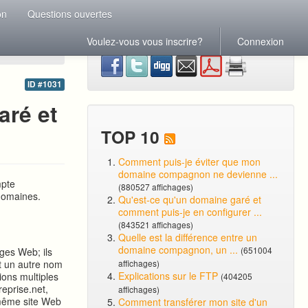
on
Questions ouvertes
Voulez-vous vous inscrire?
Connexion
ID #1031
ré et
TOP 10
Comment puis-je éviter que mon
domaine compagnon ne devienne ...
mpte
(880527 affichages)
domaines.
Qu'est-ce qu'un domaine garé et
comment puis-je en configurer ...
(843521 affichages)
Quelle est la différence entre un
domaine compagnon, un ...
(651004
ges Web; ils
st un autre nom
affichages)
Explications sur le FTP
ions multiples
(404205
eprise.net,
affichages)
le même site Web
Comment transférer mon site d'un