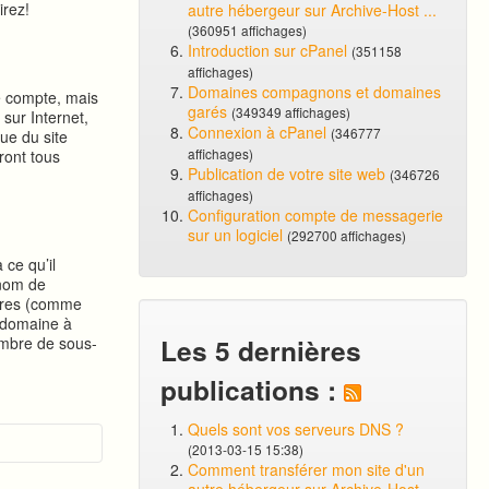
irez!
autre hébergeur sur Archive-Host ...
(360951 affichages)
Introduction sur cPanel
(351158
affichages)
Domaines compagnons et domaines
e compte, mais
garés
(349349 affichages)
sur Internet,
Connexion à cPanel
(346777
ue du site
affichages)
ront tous
Publication de votre site web
(346726
affichages)
Configuration compte de messagerie
sur un logiciel
(292700 affichages)
ce qu’il
 nom de
ires (comme
-domaine à
Les 5 dernières
nombre de sous-
publications :
Quels sont vos serveurs DNS ?
(2013-03-15 15:38)
Comment transférer mon site d'un