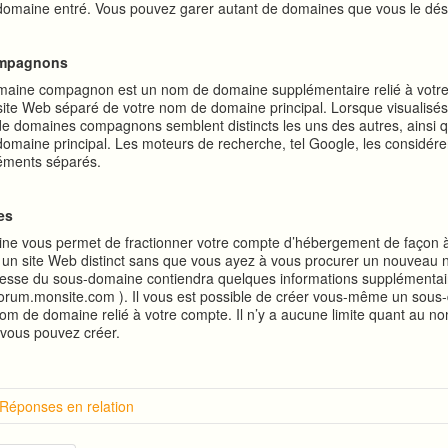
domaine entré. Vous pouvez garer autant de domaines que vous le dés
ompagnons
aine compagnon est un nom de domaine supplémentaire relié à votr
 site Web séparé de votre nom de domaine principal. Lorsque visualisés 
de domaines compagnons semblent distincts les uns des autres, ainsi q
omaine principal. Les moteurs de recherche, tel Google, les considére
éments séparés.
nes
e vous permet de fractionner votre compte d’hébergement de façon à 
un site Web distinct sans que vous ayez à vous procurer un nouveau
resse du sous-domaine contiendra quelques informations supplémenta
orum.monsite.com ). Il vous est possible de créer vous-même un sous
 nom de domaine relié à votre compte. Il n’y a aucune limite quant au 
vous pouvez créer.
 Réponses en relation
tion sur cPanel