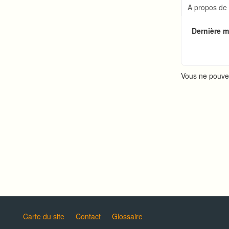
Connexi
A propos de
Changer
Publicat
Dernière mi
Créer u
Vous ne pouve
Carte du site
Contact
Glossaire