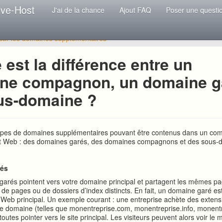
ive-Host
J'ai de la chance
Ajout FAQ
Poser une questi
 sur les domaines supplémentaires
 est la différence entre un
ne compagnon, un domaine ga
us-domaine ?
s types de domaines supplémentaires pouvant être contenus dans un co
 Web : des domaines garés, des domaines compagnons et des sous-
rés
arés pointent vers votre domaine principal et partagent les mêmes pa
 de pages ou de dossiers d’index distincts. En fait, un domaine garé e
e Web principal. Un exemple courant : une entreprise achète des extens
 domaine (telles que monentreprise.com, monentreprise.info, monentr
it toutes pointer vers le site principal. Les visiteurs peuvent alors voir 