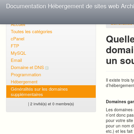
Documentation Hébergement de sites web Arch
Généralités
Accueil
Toutes les catégories
Quelle
cPanel
FTP
domai
MySQL
un so
Email
Domaine et DNS
Programmation
Il existe troi
Hébergement
d’hébergement
Généralités sur les domaines
supplémentaires
Domaines ga
| 2 invité(s) et 0 membre(s)
Les domaines g
n’ont donc pas
pour votre sit
pour un nom de
etc.) et les fa