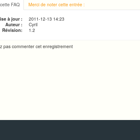
on à cPanel
 cette FAQ
Merci de noter cette entrée :
 le mot de passe d'accès à cPanel
ion de votre site web
se à jour :
2011-12-13 14:23
ne base de données MySQL
Auteur :
Cyril
Révision:
1.2
z pas commenter cet enregistrement