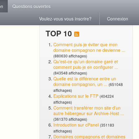
on
Questions ouvertes
Voulez-vous vous inscrire?
Connexion
TOP 10
Comment puis-je éviter que mon
domaine compagnon ne devienne ...
(880630 affichages)
Qu'est-ce qu'un domaine garé et
comment puis-je en configurer ...
(843548 affichages)
Quelle est la différence entre un
domaine compagnon, un ...
(651048
affichages)
Explications sur le FTP
(404224
affichages)
Comment transférer mon site d'un
autre hébergeur sur Archive-Host ...
(361370 affichages)
Introduction sur cPanel
(351183
affichages)
Domaines compagnons et domaines