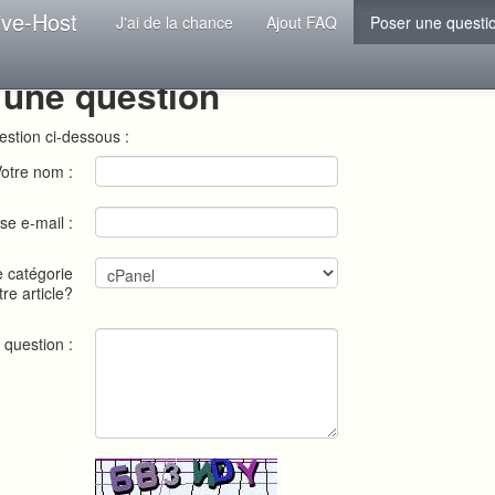
ive-Host
J'ai de la chance
Ajout FAQ
Poser une questi
 une question
estion ci-dessous :
otre nom :
se e-mail :
e catégorie
tre article?
 question :