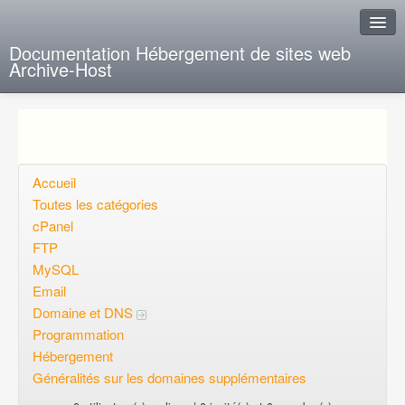
Documentation Hébergement de sites web
Archive-Host
J'ai de la chance
Ajout FAQ
Poser une question
Accueil
Toutes les catégories
Questions ouvertes
cPanel
FTP
Voulez-vous vous inscrire?
MySQL
Connexion
Email
Domaine et DNS
Programmation
Hébergement
Généralités sur les domaines supplémentaires