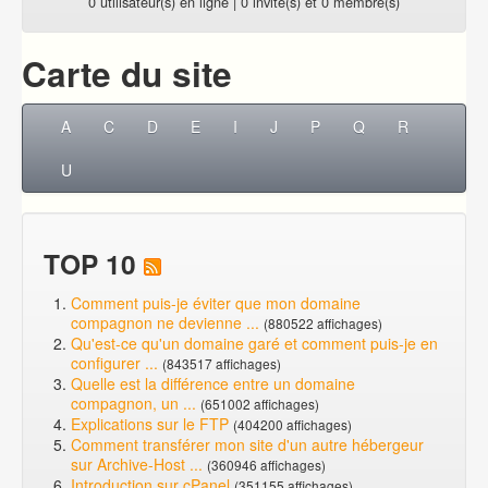
0 utilisateur(s) en ligne | 0 invité(s) et 0 membre(s)
Carte du site
A
C
D
E
I
J
P
Q
R
U
TOP 10
Comment puis-je éviter que mon domaine
compagnon ne devienne ...
(880522 affichages)
Qu'est-ce qu'un domaine garé et comment puis-je en
configurer ...
(843517 affichages)
Quelle est la différence entre un domaine
compagnon, un ...
(651002 affichages)
Explications sur le FTP
(404200 affichages)
Comment transférer mon site d'un autre hébergeur
sur Archive-Host ...
(360946 affichages)
Introduction sur cPanel
(351155 affichages)