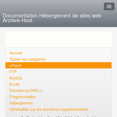
Documentation Hébergement de sites web
Archive-Host
J'ai de la chance
Ajout FAQ
Poser une question
Accueil
Toutes les catégories
Questions ouvertes
cPanel
FTP
Voulez-vous vous inscrire?
MySQL
Connexion
Email
Domaine et DNS
Programmation
Hébergement
Généralités sur les domaines supplémentaires