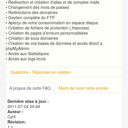
• Redirection et création d’alias et de comptes mails
• Changement des mots de passes
• Redirections des domaines
• Gestion complète du FTP
• Aperçu de votre consommation en espace disque.
• Création de fichiers de protection (.htaccess)
• Création de pages d’erreurs personnalisées
• Création de sous domaines
• Création de vos bases de données et accès direct a
phpMyAdmin
• Accès aux Statistiques
• Accès aux logs bruts
Questions - Réponses en relation
Connexion à cPanel
Changer le mot de passe d'accès à cPanel
A propos de cette FAQ
Merci de noter cette entrée :
Publication de votre site web
Créer une base de données MySQL
Dernière mise à jour :
Utilisation d'un fichier .htaccess
2011-07-04 20:49
Auteur :
Cyril
Révision:
1.1