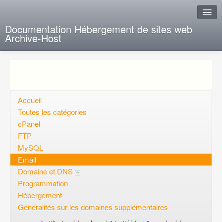
Documentation Hébergement de sites web
Archive-Host
J'ai de la chance
Ajout FAQ
Poser une question
Accueil
Toutes les catégories
Questions ouvertes
cPanel
FTP
Voulez-vous vous inscrire?
MySQL
Connexion
Email
Domaine et DNS
Programmation
Hébergement
Généralités sur les domaines supplémentaires