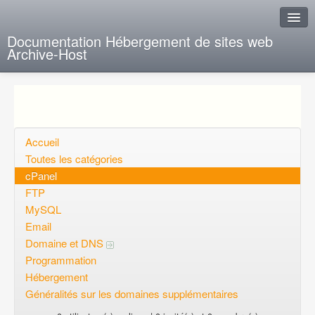
Documentation Hébergement de sites web
Archive-Host
J'ai de la chance
Ajout FAQ
Poser une question
Accueil
Toutes les catégories
Questions ouvertes
cPanel
FTP
Voulez-vous vous inscrire?
MySQL
Connexion
Email
Domaine et DNS
Programmation
Hébergement
Généralités sur les domaines supplémentaires