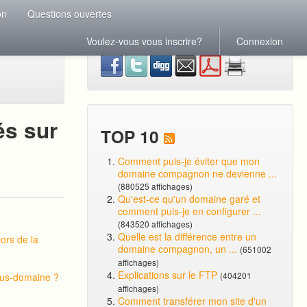
on
Questions ouvertes
Voulez-vous vous inscrire?
Connexion
és sur
TOP 10
Comment puis-je éviter que mon
domaine compagnon ne devienne ...
(880525 affichages)
Qu'est-ce qu'un domaine garé et
comment puis-je en configurer ...
(843520 affichages)
Quelle est la différence entre un
ors de la
domaine compagnon, un ...
(651002
affichages)
Explications sur le FTP
(404201
ous-domaine ?
affichages)
Comment transférer mon site d'un