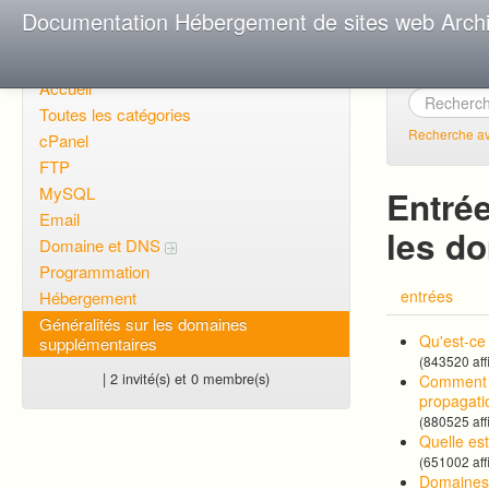
Documentation Hébergement de sites web Arch
Accueil
Toutes les catégories
Recherche a
cPanel
FTP
MySQL
Entrée
Email
les d
Domaine et DNS
Programmation
entrées
Hébergement
Généralités sur les domaines
Qu'est-ce
supplémentaires
(843520 aff
| 2 invité(s) et 0 membre(s)
Comment p
propagati
(880525 aff
Quelle es
(651002 aff
Domaines