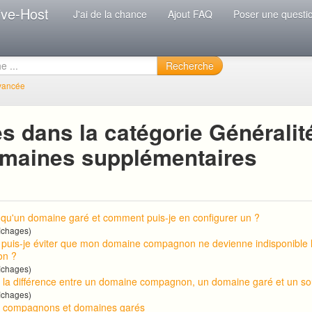
ive-Host
J'ai de la chance
Ajout FAQ
Poser une questi
Recherche
vancée
s dans la catégorie Généralit
omaines supplémentaires
 qu'un domaine garé et comment puis-je en configurer un ?
ichages)
uis-je éviter que mon domaine compagnon ne devienne indisponible l
on ?
ichages)
t la différence entre un domaine compagnon, un domaine garé et un s
ichages)
 compagnons et domaines garés