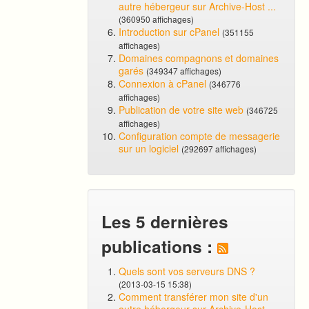
autre hébergeur sur Archive-Host ...
(360950 affichages)
Introduction sur cPanel
(351155
affichages)
Domaines compagnons et domaines
garés
(349347 affichages)
Connexion à cPanel
(346776
affichages)
Publication de votre site web
(346725
affichages)
Configuration compte de messagerie
sur un logiciel
(292697 affichages)
Les 5 dernières
publications :
Quels sont vos serveurs DNS ?
(2013-03-15 15:38)
Comment transférer mon site d'un