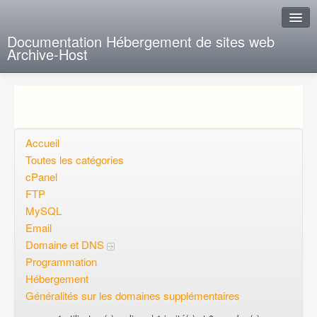
Documentation Hébergement de sites web
Archive-Host
J'ai de la chance
Ajout FAQ
Poser une question
Accueil
Toutes les catégories
Questions ouvertes
cPanel
FTP
Voulez-vous vous inscrire?
MySQL
Connexion
Email
Domaine et DNS
Programmation
Hébergement
Généralités sur les domaines supplémentaires