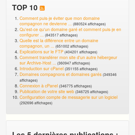
TOP 10
Comment puis-je éviter que mon domaine
compagnon ne devienne ...
(880524 affichages)
Qu'est-ce qu'un domaine garé et comment puis-je en
configurer ...
(843517 affichages)
Quelle est la différence entre un domaine
compagnon, un ...
(651002 affichages)
Explications sur le FTP
(404201 affichages)
Comment transférer mon site d'un autre hébergeur
sur Archive-Host ...
(360947 affichages)
Introduction sur cPanel
(351155 affichages)
Domaines compagnons et domaines garés
(349346
affichages)
Connexion à cPanel
(346775 affichages)
Publication de votre site web
(346725 affichages)
Configuration compte de messagerie sur un logiciel
(292696 affichages)
Les 5 dernières publications :