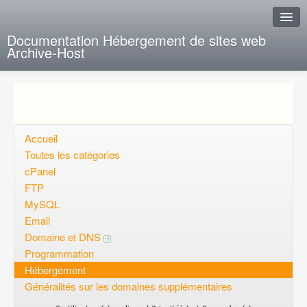
Documentation Hébergement de sites web
Archive-Host
J'ai de la chance
Ajout FAQ
Poser une question
Accueil
Toutes les catégories
Questions ouvertes
cPanel
FTP
Voulez-vous vous inscrire?
MySQL
Connexion
Email
Domaine et DNS
Programmation
Hébergement
Généralités sur les domaines supplémentaires