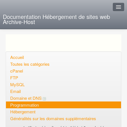
Documentation Hébergement de sites web
Archive-Host
J'ai de la chance
Ajout FAQ
Poser une question
Accueil
Toutes les catégories
Questions ouvertes
cPanel
FTP
Voulez-vous vous inscrire?
MySQL
Connexion
Email
Domaine et DNS
Programmation
Hébergement
Généralités sur les domaines supplémentaires