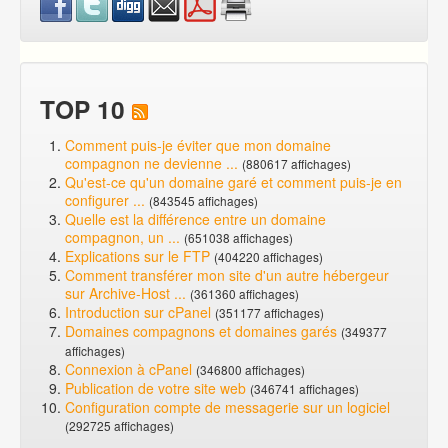
TOP 10
Comment puis-je éviter que mon domaine
compagnon ne devienne ...
(880617 affichages)
Qu'est-ce qu'un domaine garé et comment puis-je en
configurer ...
(843545 affichages)
Quelle est la différence entre un domaine
compagnon, un ...
(651038 affichages)
Explications sur le FTP
(404220 affichages)
Comment transférer mon site d'un autre hébergeur
sur Archive-Host ...
(361360 affichages)
Introduction sur cPanel
(351177 affichages)
Domaines compagnons et domaines garés
(349377
affichages)
Connexion à cPanel
(346800 affichages)
Publication de votre site web
(346741 affichages)
Configuration compte de messagerie sur un logiciel
(292725 affichages)