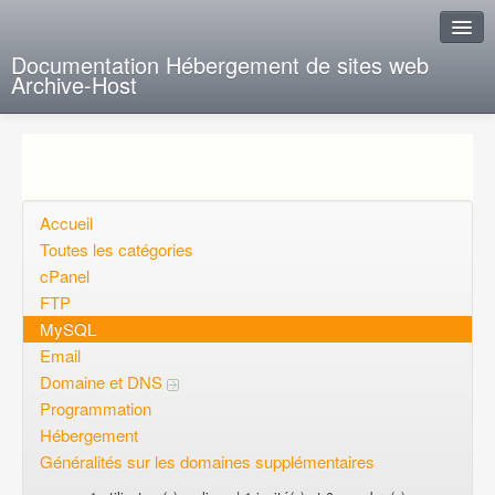
Documentation Hébergement de sites web
Archive-Host
J'ai de la chance
Ajout FAQ
Poser une question
Accueil
Toutes les catégories
Questions ouvertes
cPanel
FTP
Voulez-vous vous inscrire?
MySQL
Connexion
Email
Domaine et DNS
Programmation
Hébergement
Généralités sur les domaines supplémentaires