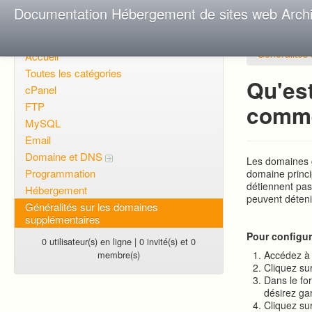
Documentation Hébergement de sites web Arch
Généralités
Accueil
Toutes les catégories
Qu'es
cPanel
FTP
comme
MySQL
Email
Domaine et DNS
Les domaines g
Programmation
domaine princ
détiennent pas 
Hébergement
peuvent déteni
Généralités sur les domaines
supplémentaires
Pour configur
0 utilisateur(s) en ligne | 0 invité(s) et 0
membre(s)
Accédez à
Cliquez su
Dans le fo
désirez ga
Cliquez su