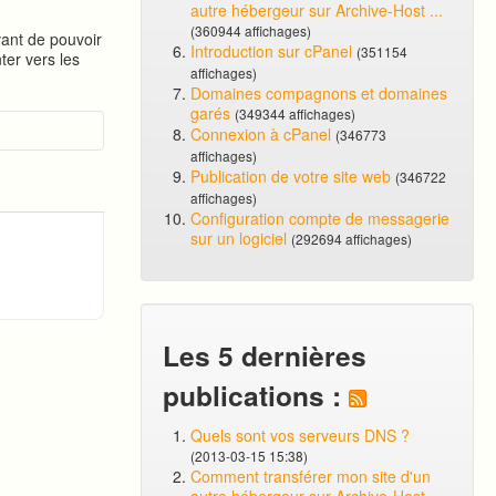
autre hébergeur sur Archive-Host ...
(360944 affichages)
vant de pouvoir
Introduction sur cPanel
(351154
ter vers les
affichages)
Domaines compagnons et domaines
garés
(349344 affichages)
Connexion à cPanel
(346773
affichages)
Publication de votre site web
(346722
affichages)
Configuration compte de messagerie
sur un logiciel
(292694 affichages)
Les 5 dernières
publications :
Quels sont vos serveurs DNS ?
(2013-03-15 15:38)
Comment transférer mon site d'un