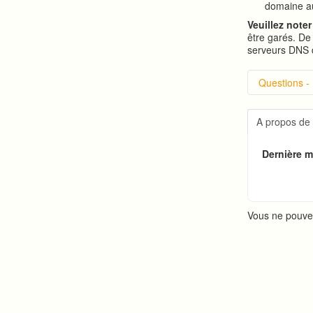
domaine au
Veuillez noter
être garés. De 
serveurs DNS 
Questions -
Introduc
Connexi
A propos de
Changer
Publicat
Dernière mi
Créer u
Vous ne pouve