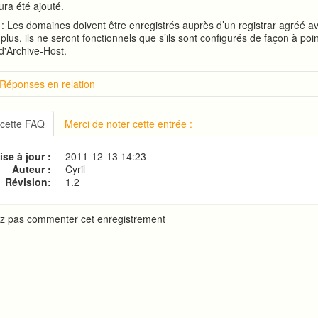
ra été ajouté.
: Les domaines doivent être enregistrés auprès d’un registrar agréé a
plus, ils ne seront fonctionnels que s’ils sont configurés de façon à poin
d'Archive-Host.
 Réponses en relation
tion sur cPanel
on à cPanel
 cette FAQ
Merci de noter cette entrée :
 le mot de passe d'accès à cPanel
ion de votre site web
se à jour :
2011-12-13 14:23
ne base de données MySQL
Auteur :
Cyril
Révision:
1.2
z pas commenter cet enregistrement