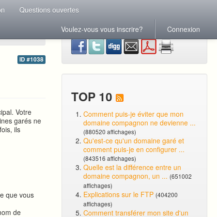
on
Questions ouvertes
Voulez-vous vous inscrire?
Connexion
ID #1038
TOP 10
pal. Votre
Comment puis-je éviter que mon
ines garés ne
domaine compagnon ne devienne ...
is, ils
(880520 affichages)
Qu'est-ce qu'un domaine garé et
comment puis-je en configurer ...
(843516 affichages)
Quelle est la différence entre un
domaine compagnon, un ...
(651002
affichages)
Explications sur le FTP
ne que vous
(404200
affichages)
 nom de
Comment transférer mon site d'un