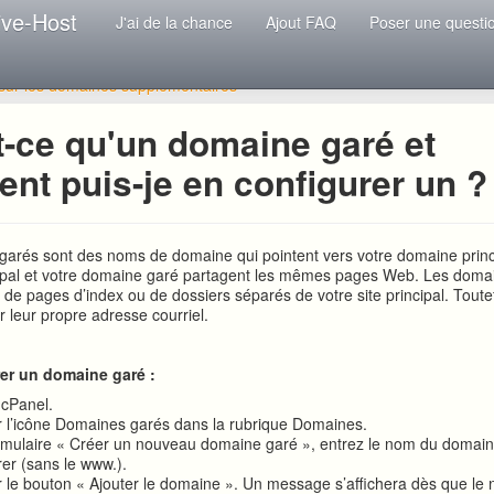
ive-Host
J'ai de la chance
Ajout FAQ
Poser une questi
 sur les domaines supplémentaires
t-ce qu'un domaine garé et
nt puis-je en configurer un ?
arés sont des noms de domaine qui pointent vers votre domaine princi
ipal et votre domaine garé partagent les mêmes pages Web. Les doma
de pages d’index ou de dossiers séparés de votre site principal. Toutefo
r leur propre adresse courriel.
er un domaine garé :
 cPanel.
r l’icône Domaines garés dans la rubrique Domaines.
rmulaire « Créer un nouveau domaine garé », entrez le nom du domai
rer (sans le www.).
r le bouton « Ajouter le domaine ». Un message s’affichera dès que le