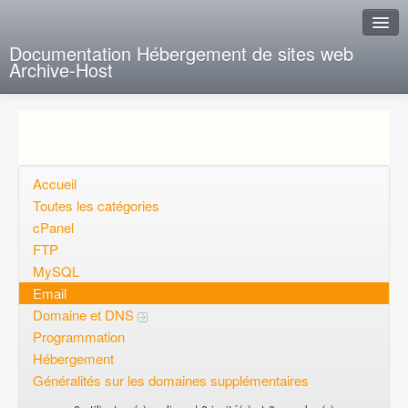
Documentation Hébergement de sites web
Archive-Host
J'ai de la chance
Ajout FAQ
Poser une question
Accueil
Toutes les catégories
Questions ouvertes
cPanel
FTP
Voulez-vous vous inscrire?
MySQL
Connexion
Email
Domaine et DNS
Programmation
Hébergement
Généralités sur les domaines supplémentaires