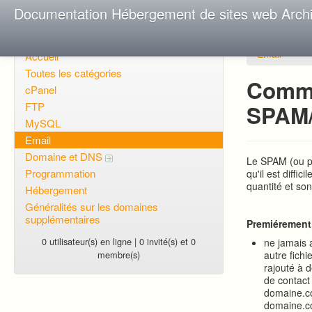
Documentation Hébergement de sites web Arch
Email
Accueil
Toutes les catégories
Comme
cPanel
FTP
SPAM/
MySQL
Email
Domaine et DNS
Le SPAM (ou po
Programmation
qu'il est diffi
quantité et so
Hébergement
Généralités sur les domaines
supplémentaires
Premiérement, 
0 utilisateur(s) en ligne | 0 invité(s) et 0
ne jamais 
membre(s)
autre fichi
rajouté à d
de contact 
domaine.co
domaine.c