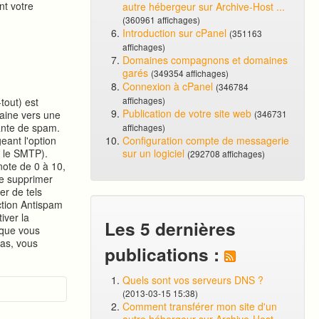
nt votre
autre hébergeur sur Archive-Host ...
(360961 affichages)
Introduction sur cPanel
(351163
affichages)
Domaines compagnons et domaines
garés
(349354 affichages)
Connexion à cPanel
(346784
affichages)
tout) est
Publication de votre site web
maine vers une
(346731
tante de spam.
affichages)
eant l'option
Configuration compte de messagerie
r le SMTP).
sur un logiciel
(292708 affichages)
ote de 0 à 10,
de supprimer
er de tels
ction Antispam
iver la
Les 5 dernières
 que vous
pas, vous
publications :
Quels sont vos serveurs DNS ?
(2013-03-15 15:38)
Comment transférer mon site d'un