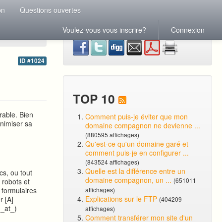
on
Questions ouvertes
Voulez-vous vous inscrire?
Connexion
ID #1024
TOP 10
rable. Bien
Comment puis-je éviter que mon
inimiser sa
domaine compagnon ne devienne ...
(880595 affichages)
Qu'est-ce qu'un domaine garé et
comment puis-je en configurer ...
(843524 affichages)
Quelle est la différence entre un
cs, ou tout
domaine compagnon, un ...
(651011
s robots et
s formulaires
affichages)
Explications sur le FTP
r [A]
(404209
(_at_)
affichages)
Comment transférer mon site d'un