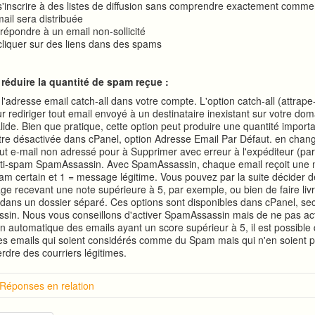
s'inscrire à des listes de diffusion sans comprendre exactement comme
ail sera distribuée
répondre à un email non-sollicité
cliquer sur des liens dans des spams
 réduire la quantité de spam reçue :
l'adresse email catch-all dans votre compte. L'option catch-all (attrape-
ur rediriger tout email envoyé à un destinataire inexistant sur votre do
lide. Bien que pratique, cette option peut produire une quantité impor
être désactivée dans cPanel, option Adresse Email Par Défaut. en chang
ut e-mail non adressé pour à Supprimer avec erreur à l'expéditeur (pa
anti-spam SpamAssassin. Avec SpamAssassin, chaque email reçoit une n
am certain et 1 = message légitime. Vous pouvez par la suite décider 
ge recevant une note supérieure à 5, par exemple, ou bien de faire livr
ans un dossier séparé. Ces options sont disponibles dans cPanel, se
in. Nous vous conseillons d'activer SpamAssassin mais de ne pas act
n automatique des emails ayant un score supérieur à 5, il est possible
es emails qui soient considérés comme du Spam mais qui n'en soient 
rdre des courriers légitimes.
 Réponses en relation
 choisir un bon nom de domaine ?