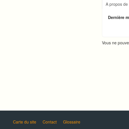
Réponde
A propos de
Comment
Configu
Dernière mi
Comment
Vous ne pouve
Carte du site
Contact
Glossaire