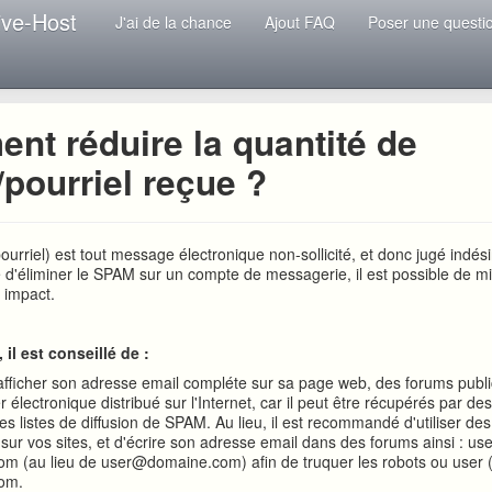
ive-Host
J'ai de la chance
Ajout FAQ
Poser une questi
nt réduire la quantité de
pourriel reçue ?
urriel) est tout message électronique non-sollicité, et donc jugé indési
cile d'éliminer le SPAM sur un compte de messagerie, il est possible de m
n impact.
il est conseillé de :
afficher son adresse email compléte sur sa page web, des forums publi
er électronique distribué sur l'Internet, car il peut être récupérés par de
es listes de diffusion de SPAM. Au lieu, il est recommandé d'utiliser de
sur vos sites, et d'écrire son adresse email dans des forums ainsi : use
m (au lieu de user@domaine.com) afin de truquer les robots ou user 
om.