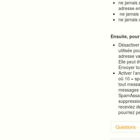
ne jamais 
adresse em
ne jamais 
ne jamais 
Ensuite, pour
Désactiver 
utilisée po
adresse va
Elle peut 
Envoyer to
Activer l'
oû 10 = sp
tout messa
messages d
SpamAssass
suppressio
receviez d
pourriez pe
Questions -
Comment