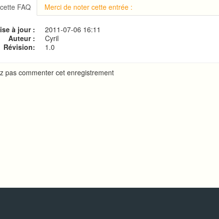
ur automatique
 cette FAQ
Merci de noter cette entrée :
 configurer un compte de messagerie IMAP ?
ration de SPF et DomainKeys pour votre domaine
se à jour :
2011-07-06 16:11
 protéger un répertoire à l'aide d'un mot de passe?
Auteur :
Cyril
Révision:
1.0
z pas commenter cet enregistrement