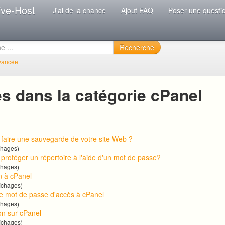
ive-Host
J'ai de la chance
Ajout FAQ
Poser une questi
Recherche
vancée
s dans la catégorie cPanel
aire une sauvegarde de votre site Web ?
chages)
rotéger un répertoire à l'aide d'un mot de passe?
chages)
 à cPanel
ichages)
e mot de passe d'accès à cPanel
chages)
on sur cPanel
ichages)