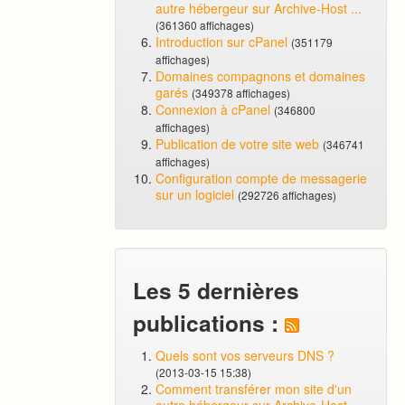
autre hébergeur sur Archive-Host ...
(361360 affichages)
Introduction sur cPanel
(351179
affichages)
Domaines compagnons et domaines
garés
(349378 affichages)
Connexion à cPanel
(346800
affichages)
Publication de votre site web
(346741
affichages)
Configuration compte de messagerie
sur un logiciel
(292726 affichages)
Les 5 dernières
publications :
Quels sont vos serveurs DNS ?
(2013-03-15 15:38)
Comment transférer mon site d'un