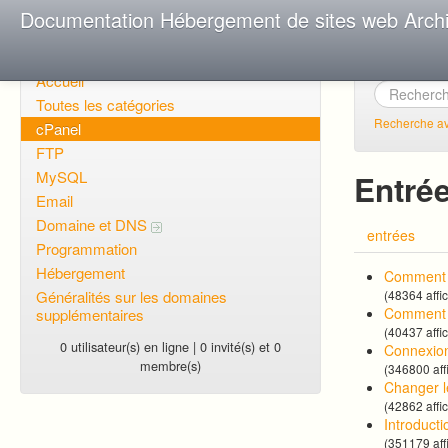
Documentation Hébergement de sites web Arch
Accueil
Toutes les catégories
Recherche a
cPanel
FTP
MySQL
Entrée
Email
Domaine et DNS
entrées
Programmation
Hébergement
Comment f
Généralités sur les domaines
(48364 affi
Comment p
supplémentaires
(40437 affi
0 utilisateur(s) en ligne | 0 invité(s) et 0
Connexion
membre(s)
(346800 aff
Changer l
(42862 affi
Introducti
(351179 aff