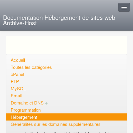
Documentation Hébergement de sites web
Archive-Host
J'ai de la chance
Ajout FAQ
Poser une question
Accueil
Toutes les catégories
Questions ouvertes
cPanel
FTP
Voulez-vous vous inscrire?
MySQL
Connexion
Email
Domaine et DNS
Programmation
Hébergement
Généralités sur les domaines supplémentaires