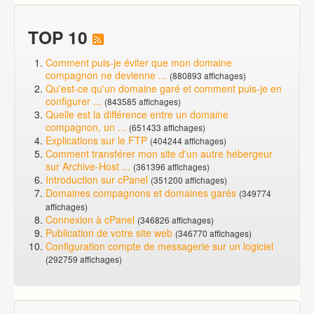
TOP 10
Comment puis-je éviter que mon domaine
compagnon ne devienne ...
(880893 affichages)
Qu'est-ce qu'un domaine garé et comment puis-je en
configurer ...
(843585 affichages)
Quelle est la différence entre un domaine
compagnon, un ...
(651433 affichages)
Explications sur le FTP
(404244 affichages)
Comment transférer mon site d'un autre hébergeur
sur Archive-Host ...
(361396 affichages)
Introduction sur cPanel
(351200 affichages)
Domaines compagnons et domaines garés
(349774
affichages)
Connexion à cPanel
(346826 affichages)
Publication de votre site web
(346770 affichages)
Configuration compte de messagerie sur un logiciel
(292759 affichages)