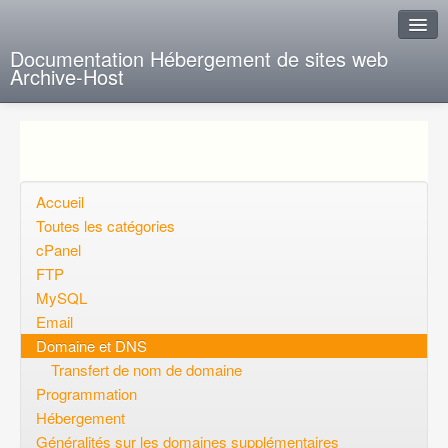
Documentation Hébergement de sites web
Archive-Host
J'ai de la chance
Ajout FAQ
Poser une question
Accueil
Toutes les catégories
Questions ouvertes
cPanel
FTP
Voulez-vous vous inscrire?
MySQL
Connexion
Email
Domaine et DNS
Transfert de nom de domaine
Programmation
Hébergement
Généralités sur les domaines supplémentaires