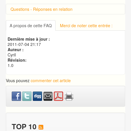
Questions - Réponses en relation
Introduction sur cPanel
Connexion à cPanel
A propos de cette FAQ
Merci de noter cette entrée :
Changer le mot de passe d'accès à cPanel
Créer une base de données MySQL
Dernière mise à jour :
Exécution de pages HTML en PHP
2011-07-04 21:17
Auteur :
Cyril
Révision:
1.0
Vous pouvez
commenter cet article
TOP 10