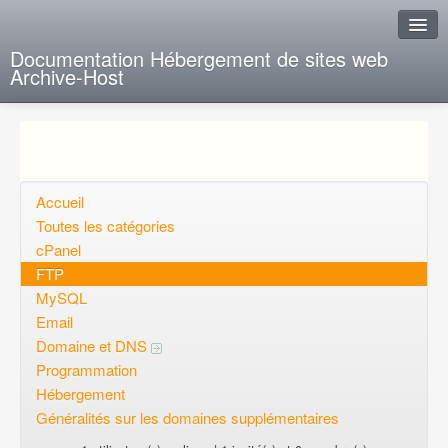
Documentation Hébergement de sites web
Archive-Host
J'ai de la chance
Ajout FAQ
Poser une question
Accueil
Toutes les catégories
Questions ouvertes
cPanel
FTP
Voulez-vous vous inscrire?
MySQL
Connexion
Email
Domaine et DNS
Programmation
Hébergement
Généralités sur les domaines supplémentaires