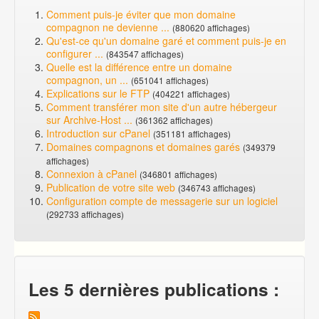
Comment puis-je éviter que mon domaine
compagnon ne devienne ...
(880620 affichages)
Qu'est-ce qu'un domaine garé et comment puis-je en
configurer ...
(843547 affichages)
Quelle est la différence entre un domaine
compagnon, un ...
(651041 affichages)
Explications sur le FTP
(404221 affichages)
Comment transférer mon site d'un autre hébergeur
sur Archive-Host ...
(361362 affichages)
Introduction sur cPanel
(351181 affichages)
Domaines compagnons et domaines garés
(349379
affichages)
Connexion à cPanel
(346801 affichages)
Publication de votre site web
(346743 affichages)
Configuration compte de messagerie sur un logiciel
(292733 affichages)
Les 5 dernières publications :