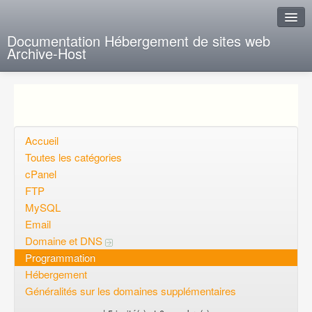
Documentation Hébergement de sites web
Archive-Host
J'ai de la chance
Ajout FAQ
Poser une question
Accueil
Toutes les catégories
Questions ouvertes
cPanel
FTP
Voulez-vous vous inscrire?
MySQL
Connexion
Email
Domaine et DNS
Programmation
Hébergement
Généralités sur les domaines supplémentaires