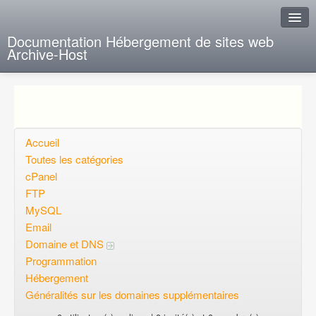
Documentation Hébergement de sites web
Archive-Host
J'ai de la chance
Ajout FAQ
Poser une question
Accueil
Toutes les catégories
Questions ouvertes
cPanel
FTP
Voulez-vous vous inscrire?
MySQL
Connexion
Email
Domaine et DNS
Programmation
Hébergement
Généralités sur les domaines supplémentaires