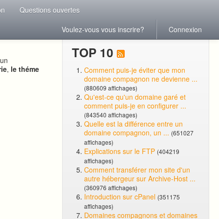
on
Questions ouvertes
Voulez-vous vous inscrire?
Connexion
TOP 10
 un
rie
,
le théme
Comment puis-je éviter que mon
domaine compagnon ne devienne ...
(880609 affichages)
Qu'est-ce qu'un domaine garé et
comment puis-je en configurer ...
(843540 affichages)
Quelle est la différence entre un
domaine compagnon, un ...
(651027
affichages)
Explications sur le FTP
(404219
affichages)
Comment transférer mon site d'un
autre hébergeur sur Archive-Host ...
(360976 affichages)
Introduction sur cPanel
(351175
affichages)
Domaines compagnons et domaines