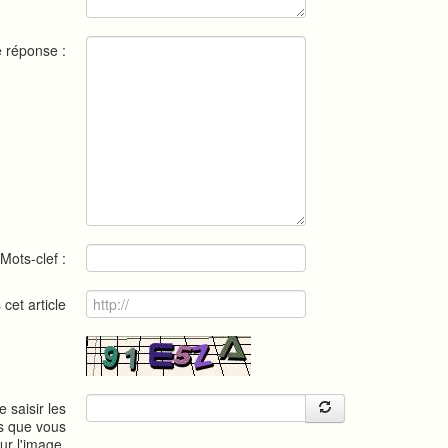
e réponse :
Mots-clef :
 cet article
e saisir les
s que vous
sur l'image.