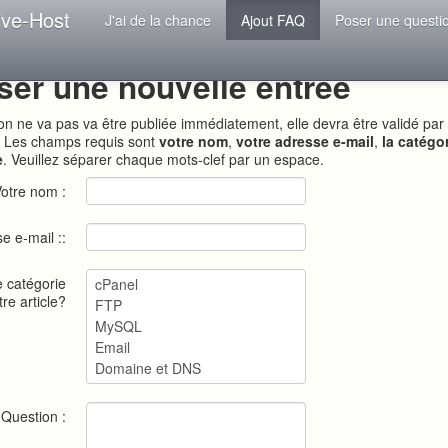
ive-Host
J'ai de la chance
Ajout FAQ
Poser une questi
ser une nouvelle entrée
ion ne va pas va être publiée immédiatement, elle devra être validé par
. Les champs requis sont
votre nom
,
votre adresse e-mail
,
la catégo
e
. Veuillez séparer chaque mots-clef par un espace.
otre nom :
e e-mail ::
e catégorie
tre article?
Question :