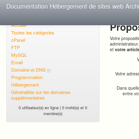
Documentation Hébergement de sites web Arch
Propo
Accueil
Toutes les catégories
Votre proposit
cPanel
administrateur
FTP
et
votre articl
MySQL
V
Email
Domaine et DNS
Votre adress
Programmation
Hébergement
Dans quell
Généralités sur les domaines
entre vo
supplémentaires
0 utilisateur(s) en ligne | 0 invité(s) et 0
membre(s)