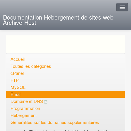
Documentation Hébergement de sites web
Archive-Host
J'ai de la chance
Ajout FAQ
Poser une question
Accueil
Toutes les catégories
Questions ouvertes
cPanel
FTP
Voulez-vous vous inscrire?
MySQL
Connexion
Email
Domaine et DNS
Programmation
Hébergement
Généralités sur les domaines supplémentaires