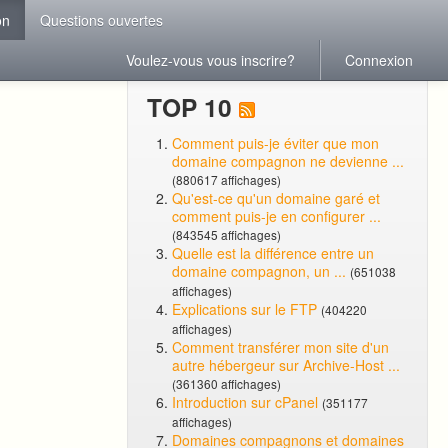
on
Questions ouvertes
Voulez-vous vous inscrire?
Connexion
TOP 10
Comment puis-je éviter que mon
domaine compagnon ne devienne ...
(880617 affichages)
Qu'est-ce qu'un domaine garé et
comment puis-je en configurer ...
(843545 affichages)
Quelle est la différence entre un
domaine compagnon, un ...
(651038
affichages)
Explications sur le FTP
(404220
affichages)
Comment transférer mon site d'un
autre hébergeur sur Archive-Host ...
(361360 affichages)
Introduction sur cPanel
(351177
affichages)
Domaines compagnons et domaines