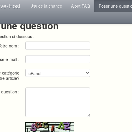
ive-Host
J'ai de la chance
Ajout FAQ
Poser une questi
 une question
estion ci-dessous :
otre nom :
se e-mail :
e catégorie
tre article?
 question :