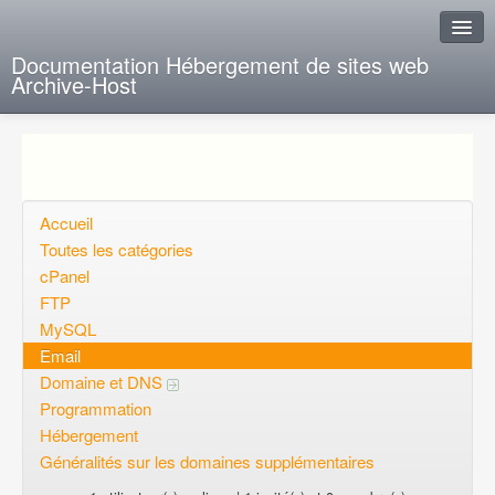
Documentation Hébergement de sites web
Archive-Host
J'ai de la chance
Ajout FAQ
Poser une question
Accueil
Toutes les catégories
Questions ouvertes
cPanel
FTP
Voulez-vous vous inscrire?
MySQL
Connexion
Email
Domaine et DNS
Programmation
Hébergement
Généralités sur les domaines supplémentaires