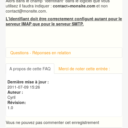
Alors dans le champ "Identifiant" dans le logiciel que vous
utilisez il faudra indiquer :
contact+monsite.com
et non
contact@monsite.com.
L'identifiant doit être correctement configuré autant pour le
serveur IMAP que pour le serveur SMTP.
Questions - Réponses en relation
Introduction sur cPanel
Connexion à cPanel
A propos de cette FAQ
Merci de noter cette entrée :
Changer le mot de passe d'accès à cPanel
Publication de votre site web
Dernière mise à jour :
Créer une base de données MySQL
2011-07-09 15:26
Auteur :
Cyril
Révision:
1.0
Vous ne pouvez pas commenter cet enregistrement