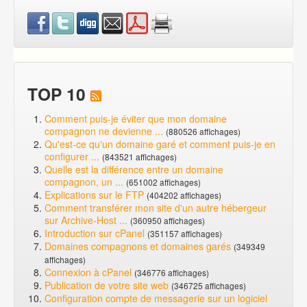
TOP 10
Comment puis-je éviter que mon domaine
compagnon ne devienne ...
(880526 affichages)
Qu'est-ce qu'un domaine garé et comment puis-je en
configurer ...
(843521 affichages)
Quelle est la différence entre un domaine
compagnon, un ...
(651002 affichages)
Explications sur le FTP
(404202 affichages)
Comment transférer mon site d'un autre hébergeur
sur Archive-Host ...
(360950 affichages)
Introduction sur cPanel
(351157 affichages)
Domaines compagnons et domaines garés
(349349
affichages)
Connexion à cPanel
(346776 affichages)
Publication de votre site web
(346725 affichages)
Configuration compte de messagerie sur un logiciel