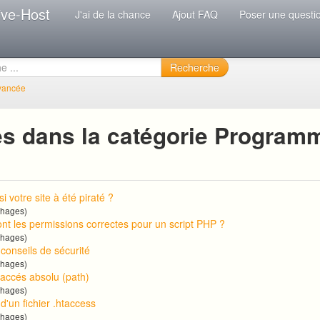
ive-Host
J'ai de la chance
Ajout FAQ
Poser une questi
Recherche
vancée
es dans la catégorie Program
si votre site à été piraté ?
chages)
ont les permissions correctes pour un script PHP ?
chages)
conseils de sécurité
chages)
accés absolu (path)
chages)
n d'un fichier .htaccess
chages)