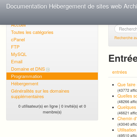
Documentation Hébergement de sites web Arch
Accueil
Toutes les catégories
Recherche a
cPanel
FTP
MySQL
Entré
Email
Domaine et DNS
entrées
Programmation
Hébergement
Que faire 
Généralités sur les domaines
(43772 affi
Quelles s
supplémentaires
(48266 affi
0 utilisateur(s) en ligne | 0 invité(s) et 0
Quelques 
membre(s)
(46621 affi
Chemin d'
(43040 affi
Utilisatio
(49510 affi