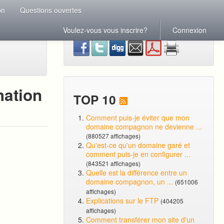
on
Questions ouvertes
Voulez-vous vous inscrire?
Connexion
mation
TOP 10
Comment puis-je éviter que mon
domaine compagnon ne devienne ...
(880527 affichages)
Qu'est-ce qu'un domaine garé et
comment puis-je en configurer ...
(843521 affichages)
Quelle est la différence entre un
domaine compagnon, un ...
(651006
affichages)
Explications sur le FTP
(404205
affichages)
Comment transférer mon site d'un