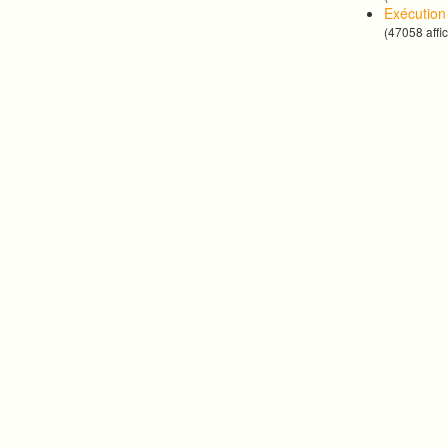
Exécutio
(47058 affi