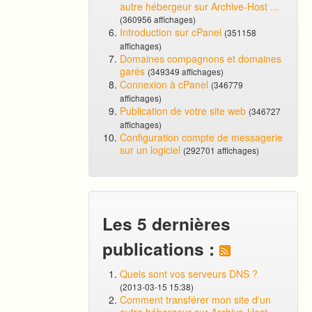
autre hébergeur sur Archive-Host ...
(360956 affichages)
Introduction sur cPanel
(351158
affichages)
Domaines compagnons et domaines
garés
(349349 affichages)
Connexion à cPanel
(346779
affichages)
Publication de votre site web
(346727
affichages)
Configuration compte de messagerie
sur un logiciel
(292701 affichages)
Les 5 dernières
publications :
Quels sont vos serveurs DNS ?
(2013-03-15 15:38)
Comment transférer mon site d'un