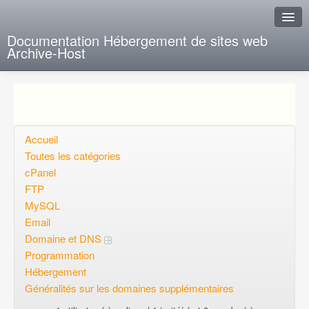
Documentation Hébergement de sites web
Archive-Host
J'ai de la chance
Ajout FAQ
Poser une question
Accueil
Toutes les catégories
Questions ouvertes
cPanel
FTP
Voulez-vous vous inscrire?
MySQL
Connexion
Email
Domaine et DNS
Programmation
Hébergement
Généralités sur les domaines supplémentaires