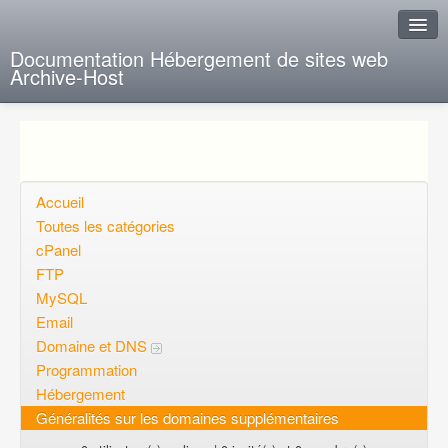
Documentation Hébergement de sites web
Archive-Host
J'ai de la chance
Ajout FAQ
Poser une question
Accueil
Toutes les catégories
Questions ouvertes
cPanel
FTP
Voulez-vous vous inscrire?
MySQL
Connexion
Email
Domaine et DNS
Programmation
Hébergement
Généralités sur les domaines supplémentaires