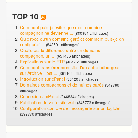
TOP 10
Comment puis-je éviter que mon domaine
compagnon ne devienne ...
(880894 affichages)
Qu'est-ce qu'un domaine garé et comment puis-je en
configurer ...
(843591 affichages)
Quelle est la différence entre un domaine
compagnon, un ...
(651436 affichages)
Explications sur le FTP
(404251 affichages)
Comment transférer mon site d'un autre hébergeur
sur Archive-Host ...
(361405 affichages)
Introduction sur cPanel
(351205 affichages)
Domaines compagnons et domaines garés
(349780
affichages)
Connexion à cPanel
(346834 affichages)
Publication de votre site web
(346773 affichages)
Configuration compte de messagerie sur un logiciel
(292770 affichages)