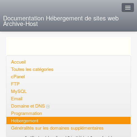
Documentation Hébergement de sites web
Archive-Host
J'ai de la chance
Ajout FAQ
Poser une question
Accueil
Toutes les catégories
Questions ouvertes
cPanel
FTP
Voulez-vous vous inscrire?
MySQL
Connexion
Email
Domaine et DNS
Programmation
Hébergement
Généralités sur les domaines supplémentaires