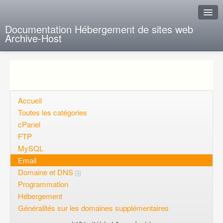
Documentation Hébergement de sites web
Archive-Host
J'ai de la chance
Ajout FAQ
Poser une question
Accueil
Toutes les catégories
Questions ouvertes
cPanel
FTP
Voulez-vous vous inscrire?
MySQL
Connexion
Email
Domaine et DNS
Programmation
Hébergement
Généralités sur les domaines supplémentaires