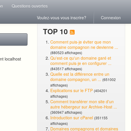
on
Questions ouvertes
Voulez-vous vous inscrire?
Connexion
TOP 10
Comment puis-je éviter que mon
domaine compagnon ne devienne ...
(880523 affichages)
Qu'est-ce qu'un domaine garé et
ent localhost
comment puis-je en configurer ...
(843517 affichages)
Quelle est la différence entre un
domaine compagnon, un ...
(651002
affichages)
Explications sur le FTP
(404201
affichages)
Comment transférer mon site d'un
autre hébergeur sur Archive-Host ...
(360947 affichages)
Introduction sur cPanel
(351155
affichages)
Domaines compagnons et domaines