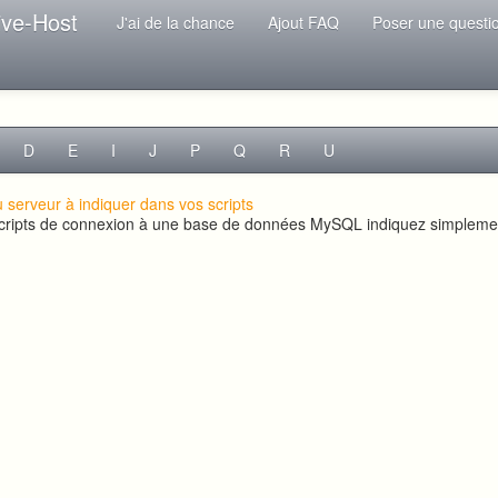
ive-Host
J'ai de la chance
Ajout FAQ
Poser une questi
D
E
I
J
P
Q
R
U
 serveur à indiquer dans vos scripts
scripts de connexion à une base de données MySQL indiquez simplem