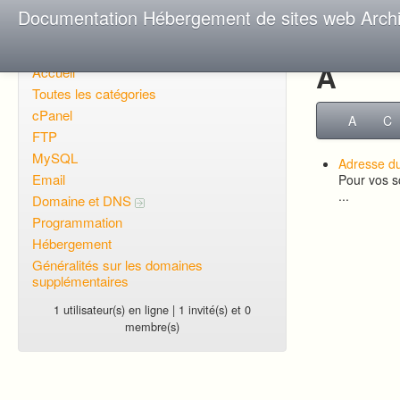
Documentation Hébergement de sites web Arch
A
Accueil
Toutes les catégories
cPanel
A
C
FTP
MySQL
Adresse du
Email
Pour vos 
...
Domaine et DNS
Programmation
Hébergement
Généralités sur les domaines
supplémentaires
1 utilisateur(s) en ligne | 1 invité(s) et 0
membre(s)