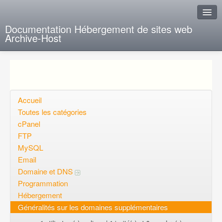
Documentation Hébergement de sites web
Archive-Host
J'ai de la chance
Ajout FAQ
Poser une question
Accueil
Toutes les catégories
Questions ouvertes
cPanel
FTP
Voulez-vous vous inscrire?
MySQL
Connexion
Email
Domaine et DNS
Programmation
Hébergement
Généralités sur les domaines supplémentaires