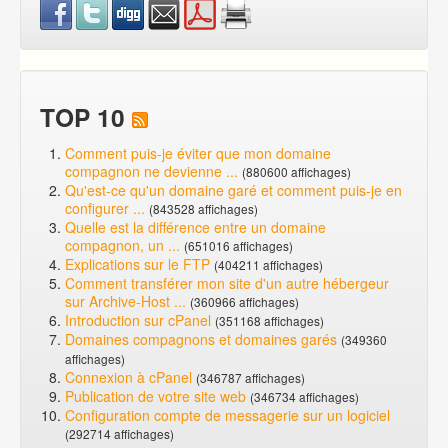
TOP 10
Comment puis-je éviter que mon domaine
compagnon ne devienne ...
(880600 affichages)
Qu'est-ce qu'un domaine garé et comment puis-je en
configurer ...
(843528 affichages)
Quelle est la différence entre un domaine
compagnon, un ...
(651016 affichages)
Explications sur le FTP
(404211 affichages)
Comment transférer mon site d'un autre hébergeur
sur Archive-Host ...
(360966 affichages)
Introduction sur cPanel
(351168 affichages)
Domaines compagnons et domaines garés
(349360
affichages)
Connexion à cPanel
(346787 affichages)
Publication de votre site web
(346734 affichages)
Configuration compte de messagerie sur un logiciel
(292714 affichages)