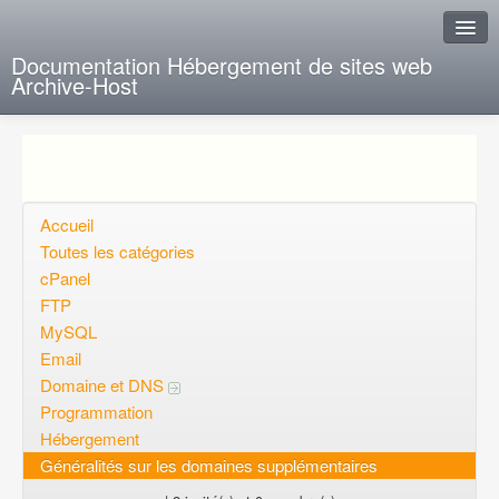
Documentation Hébergement de sites web
Archive-Host
J'ai de la chance
Ajout FAQ
Poser une question
Accueil
Toutes les catégories
Questions ouvertes
cPanel
FTP
Voulez-vous vous inscrire?
MySQL
Connexion
Email
Domaine et DNS
Programmation
Hébergement
Généralités sur les domaines supplémentaires