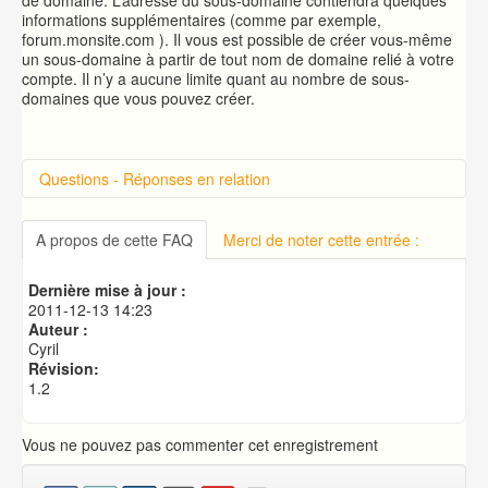
de domaine. L’adresse du sous-domaine contiendra quelques
informations supplémentaires (comme par exemple,
forum.monsite.com ). Il vous est possible de créer vous-même
un sous-domaine à partir de tout nom de domaine relié à votre
compte. Il n’y a aucune limite quant au nombre de sous-
domaines que vous pouvez créer.
Questions - Réponses en relation
Introduction sur cPanel
Connexion à cPanel
A propos de cette FAQ
Merci de noter cette entrée :
Changer le mot de passe d'accès à cPanel
Publication de votre site web
Dernière mise à jour :
Créer une base de données MySQL
2011-12-13 14:23
Auteur :
Cyril
Révision:
1.2
Vous ne pouvez pas commenter cet enregistrement