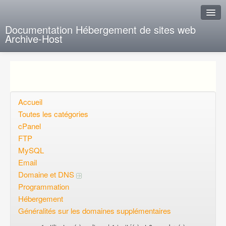
Documentation Hébergement de sites web
Archive-Host
J'ai de la chance
Ajout FAQ
Poser une question
Accueil
Toutes les catégories
Questions ouvertes
cPanel
FTP
Voulez-vous vous inscrire?
MySQL
Connexion
Email
Domaine et DNS
Programmation
Hébergement
Généralités sur les domaines supplémentaires