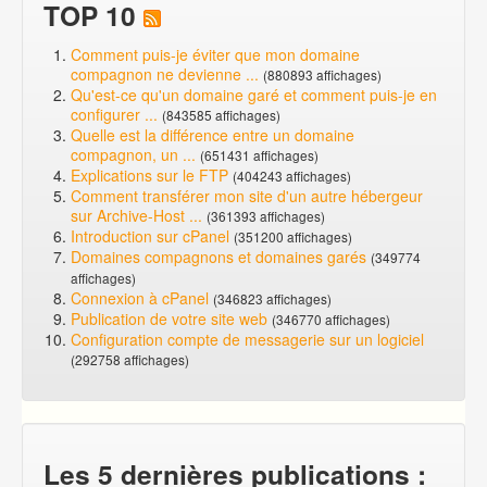
TOP 10
Comment puis-je éviter que mon domaine
compagnon ne devienne ...
(880893 affichages)
Qu'est-ce qu'un domaine garé et comment puis-je en
configurer ...
(843585 affichages)
Quelle est la différence entre un domaine
compagnon, un ...
(651431 affichages)
Explications sur le FTP
(404243 affichages)
Comment transférer mon site d'un autre hébergeur
sur Archive-Host ...
(361393 affichages)
Introduction sur cPanel
(351200 affichages)
Domaines compagnons et domaines garés
(349774
affichages)
Connexion à cPanel
(346823 affichages)
Publication de votre site web
(346770 affichages)
Configuration compte de messagerie sur un logiciel
(292758 affichages)
Les 5 dernières publications :