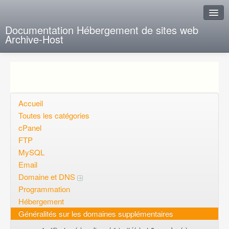
Documentation Hébergement de sites web
Archive-Host
J'ai de la chance
Ajout FAQ
Poser une question
Accueil
Toutes les catégories
Questions ouvertes
cPanel
FTP
Voulez-vous vous inscrire?
MySQL
Connexion
Email
Domaine et DNS
Programmation
Hébergement
Généralités sur les domaines supplémentaires