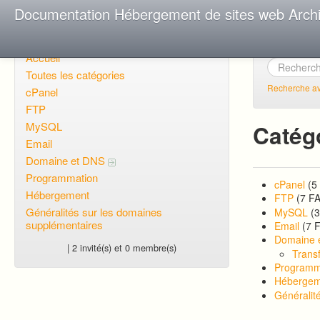
Documentation Hébergement de sites web Arch
Accueil
Toutes les catégories
Recherche a
cPanel
FTP
MySQL
Catég
Email
Domaine et DNS
Programmation
cPanel
(5
Hébergement
FTP
(7 F
Généralités sur les domaines
MySQL
(
supplémentaires
Email
(7 
Domaine 
| 2 invité(s) et 0 membre(s)
Trans
Programm
Hébergem
Généralit