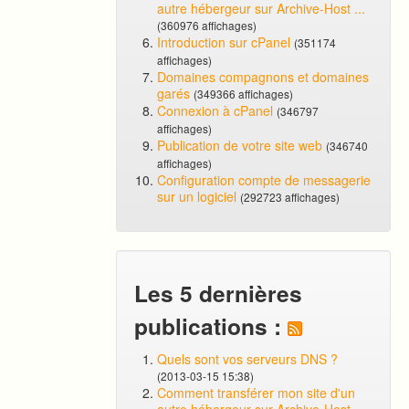
autre hébergeur sur Archive-Host ...
(360976 affichages)
Introduction sur cPanel
(351174
affichages)
Domaines compagnons et domaines
garés
(349366 affichages)
Connexion à cPanel
(346797
affichages)
Publication de votre site web
(346740
affichages)
Configuration compte de messagerie
sur un logiciel
(292723 affichages)
Les 5 dernières
publications :
Quels sont vos serveurs DNS ?
(2013-03-15 15:38)
Comment transférer mon site d'un