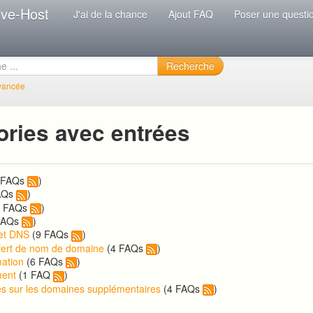
ive-Host
J'ai de la chance
Ajout FAQ
Poser une questi
Recherche
vancée
ories avec entrées
 FAQs
)
AQs
)
3 FAQs
)
FAQs
)
et DNS
(9 FAQs
)
fert de nom de domaine
(4 FAQs
)
ation
(6 FAQs
)
ent
(1 FAQ
)
és sur les domaines supplémentaires
(4 FAQs
)