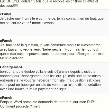
Luc DREYER celafait 5 fois que je recopie les chiffres et lettre ci
dessous!!!!!
cPanel:
Je désire ouvrir un site e commerce, je n'y connait rien du tout, que
me conseillez vous? merci d'avance
cPanel:
J'ai mal posé la question, je vais construire mon site e-commerce
avec lauyan toweb je veux l'héberger, je n'y connais rien du tout,
quelle explications pouvez vous me donner pour héberger mon site
Merci d'avance
Hébergement:
bonjour a toute équipe voila je suis déjà chez depuis plusieurs
années pour l'hébergement des fichiers. j’ai crée une petite micro
entreprise et je voudrai héberger mon site. ma question est: chez
vous peut on héberger un site de vente d'article textile et création
avec une boutique et un payement en ligne.
cPanel:
Bonjour, Word press me demande de mettre à jour mon PHP ...
Comment procéder? merci