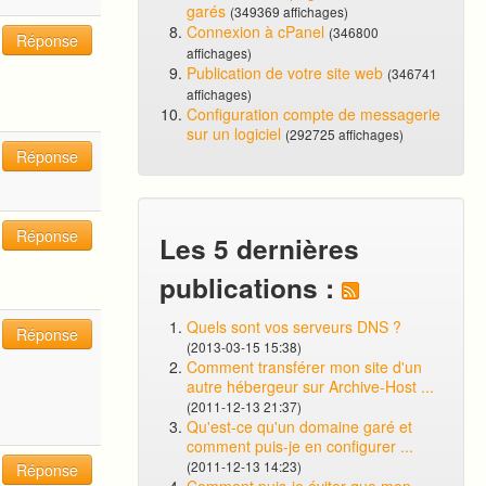
garés
(349369 affichages)
Connexion à cPanel
(346800
Réponse
affichages)
Publication de votre site web
(346741
affichages)
Configuration compte de messagerie
sur un logiciel
(292725 affichages)
Réponse
Réponse
Les 5 dernières
publications :
Quels sont vos serveurs DNS ?
Réponse
(2013-03-15 15:38)
Comment transférer mon site d'un
autre hébergeur sur Archive-Host ...
(2011-12-13 21:37)
Qu'est-ce qu'un domaine garé et
comment puis-je en configurer ...
(2011-12-13 14:23)
Réponse