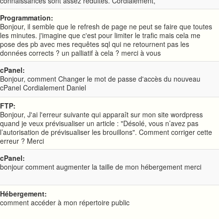
connaissances sont assez réduites. Cordialement,
Programmation:
Bonjour, il semble que le refresh de page ne peut se faire que toutes
les minutes. j'imagine que c'est pour limiter le trafic mais cela me
pose des pb avec mes requêtes sql qui ne retournent pas les
données corrects ? un palliatif à cela ? merci à vous
cPanel:
Bonjour, comment Changer le mot de passe d'accès du nouveau
cPanel Cordialement Daniel
FTP:
Bonjour, J'ai l'erreur suivante qui apparaît sur mon site wordpress
quand je veux prévisualiser un article : "Désolé, vous n’avez pas
l’autorisation de prévisualiser les brouillons". Comment corriger cette
erreur ? Merci
cPanel:
bonjour comment augmenter la taille de mon hébergement merci
Hébergement:
comment accéder à mon répertoire public