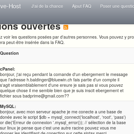
ive-Host
J'ai de la chance
Ajout FAQ
Poser une questi
ions ouvertes
ez voir les questions posées par d'autres personnes. Vous pouvez y pr
era peut-être insérée dans la FAQ.
Question
cPanel:
bonjour, j'ai reçu pendant la comande d'un ebergement le message
que l'adresse h.baldinger@bluewin.ch fais partie d'un compte il
s'agit vraisemblablement d'une ereure je sais pas si vous pouvez
quelque chose il me semble bien que je suis inscit ebergement et
fichier sous badprime@gmail.com??
MySQL:
bonjour, avec mon serveur apache je me conecte a une base de
donée avec le script $db = mysql_connect('localhost', 'root', 'pass')
or die('Erreur de connexion '.mysql_error()); // sélection de la base
sur linux je pense que c'est une autre racine pouvez vous me
donner les identifiant de conection sur cette sintax merci