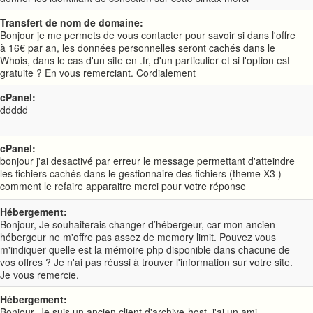
Transfert de nom de domaine:
Bonjour je me permets de vous contacter pour savoir si dans l'offre
à 16€ par an, les données personnelles seront cachés dans le
Whois, dans le cas d'un site en .fr, d'un particulier et si l'option est
gratuite ? En vous remerciant. Cordialement
cPanel:
ddddd
cPanel:
bonjour j'ai desactivé par erreur le message permettant d'atteindre
les fichiers cachés dans le gestionnaire des fichiers (theme X3 )
comment le refaire apparaitre merci pour votre réponse
Hébergement:
Bonjour, Je souhaiterais changer d’hébergeur, car mon ancien
hébergeur ne m'offre pas assez de memory limit. Pouvez vous
m'indiquer quelle est la mémoire php disponible dans chacune de
vos offres ? Je n'ai pas réussi à trouver l'information sur votre site.
Je vous remercie.
Hébergement:
Bonjour, Je suis un ancien client d'archive-host, j'ai un ami