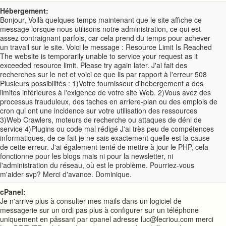
Hébergement:
Bonjour, Voilà quelques temps maintenant que le site affiche ce
message lorsque nous utilisons notre administration, ce qui est
assez contraignant parfois, car cela prend du temps pour achever
un travail sur le site. Voici le message : Resource Limit Is Reached
The website is temporarily unable to service your request as it
exceeded resource limit. Please try again later. J'ai fait des
recherches sur le net et voici ce que lis par rapport à l'erreur 508
Plusieurs possibilités : 1)Votre fournisseur d'hébergement a des
limites inférieures à l'exigence de votre site Web. 2)Vous avez des
processus frauduleux, des taches en arriere-plan ou des emplois de
cron qui ont une incidence sur votre utilisation des ressources
3)Web Crawlers, moteurs de recherche ou attaques de déni de
service 4)Plugins ou code mal rédigé J'ai très peu de compétences
informatiques, de ce fait je ne sais exactement quelle est la cause
de cette erreur. J'ai également tenté de mettre à jour le PHP, cela
fonctionne pour les blogs mais ni pour la newsletter, ni
l'administration du réseau, où est le problème. Pourriez-vous
m'aider svp? Merci d'avance. Dominique.
cPanel:
Je n'arrive plus à consulter mes mails dans un logiciel de
messagerie sur un ordi pas plus à configurer sur un téléphone
uniquement en pâssant par cpanel adresse luc@lecriou.com merci