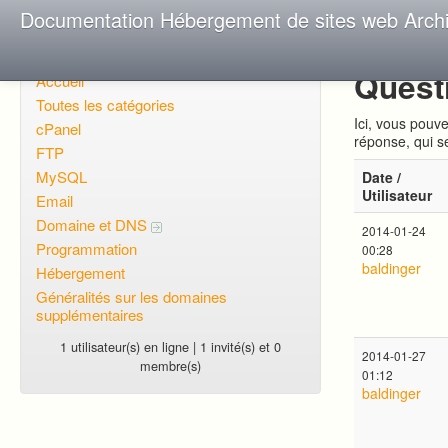
Documentation Hébergement de sites web Arch
Quest
Accueil
Toutes les catégories
Ici, vous pouv
cPanel
réponse, qui s
FTP
MySQL
Date /
Utilisateur
Email
Domaine et DNS
2014-01-24
Programmation
00:28
baldinger
Hébergement
Généralités sur les domaines
supplémentaires
1 utilisateur(s) en ligne | 1 invité(s) et 0
2014-01-27
membre(s)
01:12
baldinger