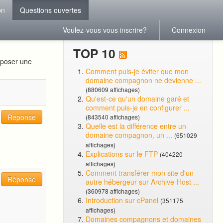
on
Questions ouvertes
Voulez-vous vous inscrire?
Connexion
TOP 10
oposer une
Comment puis-je éviter que mon
domaine compagnon ne devienne ...
(880609 affichages)
Qu'est-ce qu'un domaine garé et
comment puis-je en configurer ...
Réponse
(843540 affichages)
Quelle est la différence entre un
domaine compagnon, un ...
(651029
affichages)
Explications sur le FTP
(404220
affichages)
Comment transférer mon site d'un
Réponse
autre hébergeur sur Archive-Host ...
(360978 affichages)
Introduction sur cPanel
(351175
affichages)
Domaines compagnons et domaines