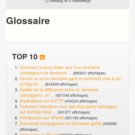
| 2 invité(s) et 0 membre(s)
Glossaire
TOP 10
Comment puis-je éviter que mon domaine
compagnon ne devienne ...
(880631 affichages)
Qu'est-ce qu'un domaine garé et comment puis-je en
configurer ...
(843548 affichages)
Quelle est la différence entre un domaine
compagnon, un ...
(651048 affichages)
Explications sur le FTP
(404224 affichages)
Comment transférer mon site d'un autre hébergeur
sur Archive-Host ...
(361371 affichages)
Introduction sur cPanel
(351183 affichages)
Domaines compagnons et domaines garés
(349388
affichages)
Connexion à cPanel
(346803 affichages)