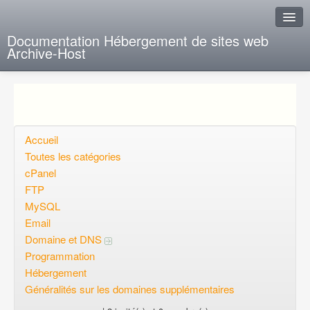
Documentation Hébergement de sites web
Archive-Host
J'ai de la chance
Ajout FAQ
Poser une question
Accueil
Toutes les catégories
Questions ouvertes
cPanel
FTP
Voulez-vous vous inscrire?
MySQL
Connexion
Email
Domaine et DNS
Programmation
Hébergement
Généralités sur les domaines supplémentaires