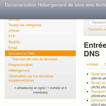
Documentation Hébergement de sites web Arch
Accueil
Toutes les catégories
Recherche a
cPanel
FTP
MySQL
Entré
Email
DNS
Domaine et DNS
Transfert de nom de domaine
entrées
Programmation
Hébergement
Quels son
Généralités sur les domaines
(289195 aff
supplémentaires
Qu'est-c
(38782 affi
1 utilisateur(s) en ligne | 1 invité(s) et 0
Pourquoi 
membre(s)
(45008 affi
Comment 
(42413 affi