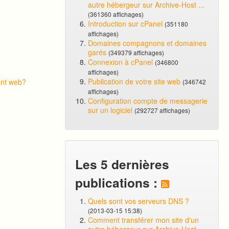
autre hébergeur sur Archive-Host ...
(361360 affichages)
Introduction sur cPanel
(351180
affichages)
Domaines compagnons et domaines
garés
(349379 affichages)
Connexion à cPanel
(346800
affichages)
Publication de votre site web
ent web?
(346742
affichages)
Configuration compte de messagerie
sur un logiciel
(292727 affichages)
Les 5 dernières
publications :
Quels sont vos serveurs DNS ?
(2013-03-15 15:38)
Comment transférer mon site d'un