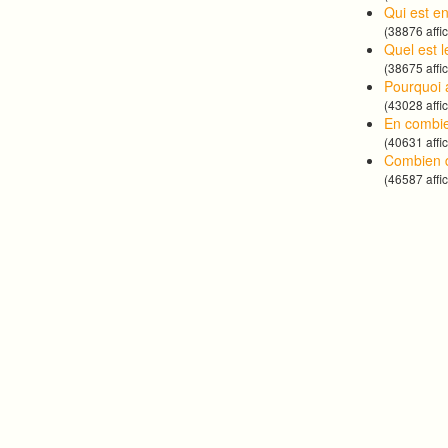
Qui est e
(38876 affi
Quel est 
(38675 affi
Pourquoi 
(43028 affi
En combie
(40631 affi
Combien 
(46587 affi