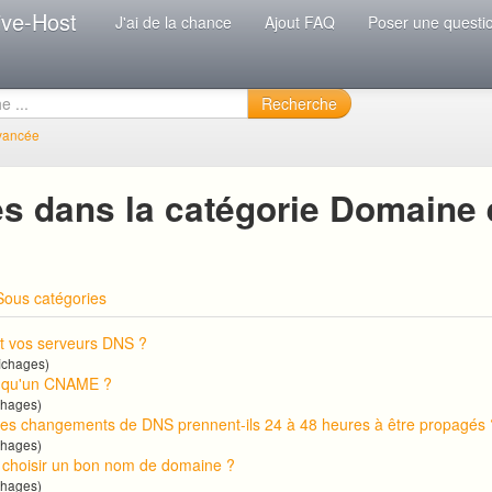
ive-Host
J'ai de la chance
Ajout FAQ
Poser une questi
Recherche
vancée
es dans la catégorie Domaine 
Sous catégories
t vos serveurs DNS ?
ichages)
e qu'un CNAME ?
chages)
les changements de DNS prennent-ils 24 à 48 heures à être propagés 
chages)
choisir un bon nom de domaine ?
chages)