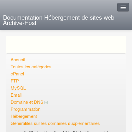
Documentation Hébergement de sites web
Archive-Host
J'ai de la chance
Ajout FAQ
Poser une question
Accueil
Toutes les catégories
Questions ouvertes
cPanel
FTP
Voulez-vous vous inscrire?
MySQL
Connexion
Email
Domaine et DNS
Programmation
Hébergement
Généralités sur les domaines supplémentaires