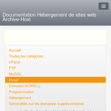
Documentation Hébergement de sites web
Archive-Host
J'ai de la chance
Ajout FAQ
Poser une question
Accueil
Toutes les catégories
Questions ouvertes
cPanel
FTP
Voulez-vous vous inscrire?
MySQL
Connexion
Email
Domaine et DNS
Programmation
Hébergement
Généralités sur les domaines supplémentaires