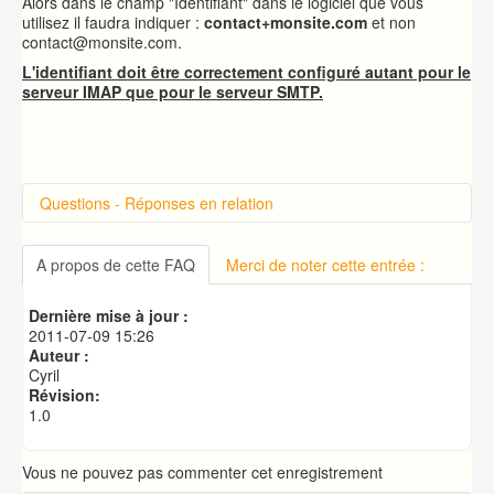
Alors dans le champ "Identifiant" dans le logiciel que vous
utilisez il faudra indiquer :
contact+monsite.com
et non
contact@monsite.com.
L'identifiant doit être correctement configuré autant pour le
serveur IMAP que pour le serveur SMTP.
Questions - Réponses en relation
Introduction sur cPanel
Connexion à cPanel
A propos de cette FAQ
Merci de noter cette entrée :
Changer le mot de passe d'accès à cPanel
Publication de votre site web
Dernière mise à jour :
Créer une base de données MySQL
2011-07-09 15:26
Auteur :
Cyril
Révision:
1.0
Vous ne pouvez pas commenter cet enregistrement