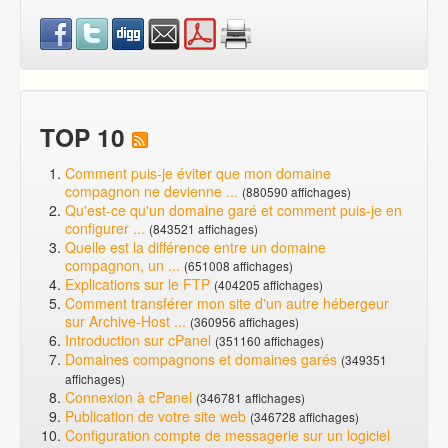
TOP 10
Comment puis-je éviter que mon domaine
compagnon ne devienne ...
(880590 affichages)
Qu'est-ce qu'un domaine garé et comment puis-je en
configurer ...
(843521 affichages)
Quelle est la différence entre un domaine
compagnon, un ...
(651008 affichages)
Explications sur le FTP
(404205 affichages)
Comment transférer mon site d'un autre hébergeur
sur Archive-Host ...
(360956 affichages)
Introduction sur cPanel
(351160 affichages)
Domaines compagnons et domaines garés
(349351
affichages)
Connexion à cPanel
(346781 affichages)
Publication de votre site web
(346728 affichages)
Configuration compte de messagerie sur un logiciel