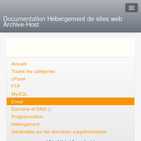
Documentation Hébergement de sites web
Archive-Host
J'ai de la chance
Ajout FAQ
Poser une question
Accueil
Toutes les catégories
Questions ouvertes
cPanel
FTP
Voulez-vous vous inscrire?
MySQL
Connexion
Email
Domaine et DNS
Programmation
Hébergement
Généralités sur les domaines supplémentaires