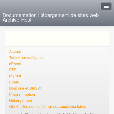
Documentation Hébergement de sites web
Archive-Host
J'ai de la chance
Ajout FAQ
Poser une question
Accueil
Toutes les catégories
Questions ouvertes
cPanel
FTP
Voulez-vous vous inscrire?
MySQL
Connexion
Email
Domaine et DNS
Programmation
Hébergement
Généralités sur les domaines supplémentaires