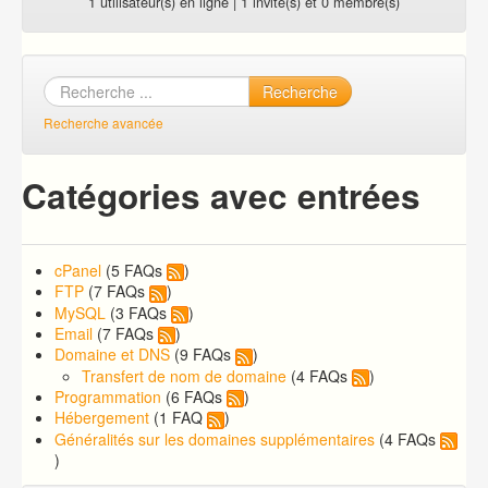
1 utilisateur(s) en ligne | 1 invité(s) et 0 membre(s)
Recherche
Recherche avancée
Catégories avec entrées
cPanel
(5 FAQs
)
FTP
(7 FAQs
)
MySQL
(3 FAQs
)
Email
(7 FAQs
)
Domaine et DNS
(9 FAQs
)
Transfert de nom de domaine
(4 FAQs
)
Programmation
(6 FAQs
)
Hébergement
(1 FAQ
)
Généralités sur les domaines supplémentaires
(4 FAQs
)