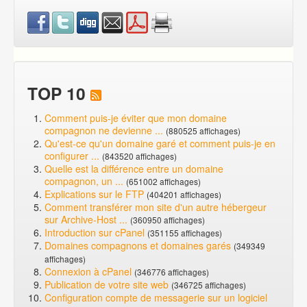
TOP 10
Comment puis-je éviter que mon domaine
compagnon ne devienne ...
(880525 affichages)
Qu'est-ce qu'un domaine garé et comment puis-je en
configurer ...
(843520 affichages)
Quelle est la différence entre un domaine
compagnon, un ...
(651002 affichages)
Explications sur le FTP
(404201 affichages)
Comment transférer mon site d'un autre hébergeur
sur Archive-Host ...
(360950 affichages)
Introduction sur cPanel
(351155 affichages)
Domaines compagnons et domaines garés
(349349
affichages)
Connexion à cPanel
(346776 affichages)
Publication de votre site web
(346725 affichages)
Configuration compte de messagerie sur un logiciel