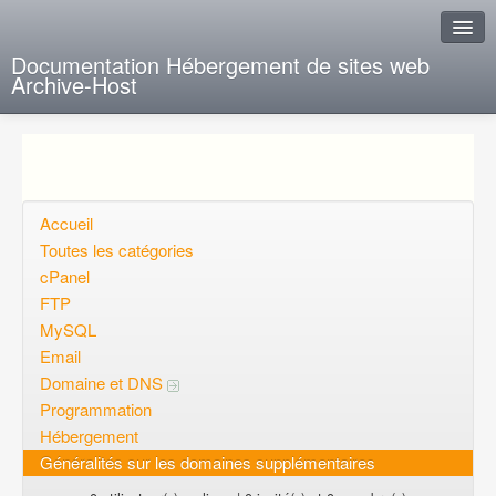
Documentation Hébergement de sites web
Archive-Host
J'ai de la chance
Ajout FAQ
Poser une question
Accueil
Toutes les catégories
Questions ouvertes
cPanel
FTP
Voulez-vous vous inscrire?
MySQL
Connexion
Email
Domaine et DNS
Programmation
Hébergement
Généralités sur les domaines supplémentaires