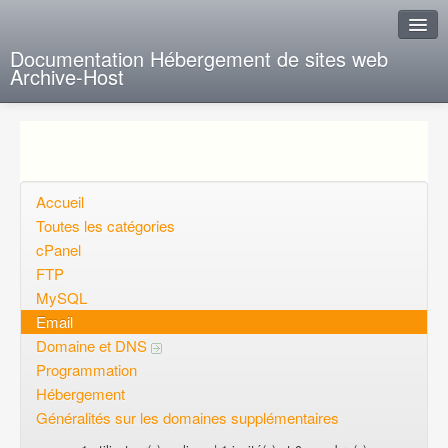
Documentation Hébergement de sites web
Archive-Host
J'ai de la chance
Ajout FAQ
Poser une question
Accueil
Toutes les catégories
Questions ouvertes
cPanel
FTP
Voulez-vous vous inscrire?
MySQL
Connexion
Email
Domaine et DNS
Programmation
Hébergement
Généralités sur les domaines supplémentaires