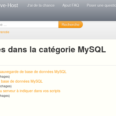
ive-Host
J'ai de la chance
Ajout FAQ
Poser une questi
Recherche
vancée
es dans la catégorie MySQL
 sauvegarde de base de données MySQL
chages)
e base de données MySQL
ichages)
u serveur à indiquer dans vos scripts
chages)