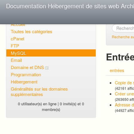
Documentation Hébergement de sites web Arch
Accueil
Toutes les catégories
Recherche a
cPanel
FTP
MySQL
Entré
Email
Domaine et DNS
entrées
Programmation
Hébergement
Copie de
Généralités sur les domaines
(42161 affi
Créer un
supplémentaires
(263650 aff
0 utilisateur(s) en ligne | 0 invité(s) et 0
Adresse d
membre(s)
(44927 affi