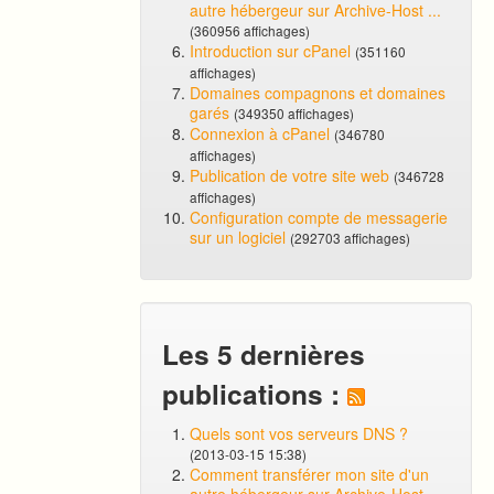
autre hébergeur sur Archive-Host ...
(360956 affichages)
Introduction sur cPanel
(351160
affichages)
Domaines compagnons et domaines
garés
(349350 affichages)
Connexion à cPanel
(346780
affichages)
Publication de votre site web
(346728
affichages)
Configuration compte de messagerie
sur un logiciel
(292703 affichages)
Les 5 dernières
publications :
Quels sont vos serveurs DNS ?
(2013-03-15 15:38)
Comment transférer mon site d'un