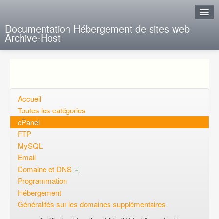
Documentation Hébergement de sites web
Archive-Host
J'ai de la chance
Ajout FAQ
Poser une question
Accueil
Toutes les catégories
Questions ouvertes
cPanel
FTP
Voulez-vous vous inscrire?
MySQL
Connexion
Email
Domaine et DNS
Programmation
Hébergement
Généralités sur les domaines supplémentaires