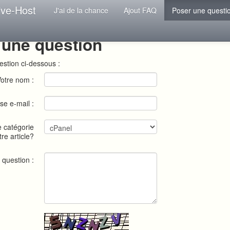
ive-Host
J'ai de la chance
Ajout FAQ
Poser une questi
 une question
estion ci-dessous :
otre nom :
se e-mail :
e catégorie
tre article?
 question :