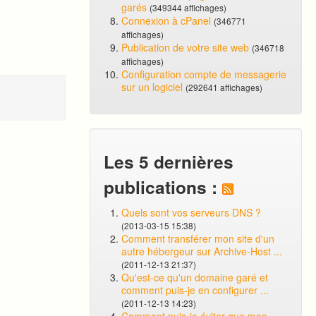
garés
(349344 affichages)
Connexion à cPanel
(346771
affichages)
Publication de votre site web
(346718
affichages)
Configuration compte de messagerie
sur un logiciel
(292641 affichages)
Les 5 dernières
publications :
Quels sont vos serveurs DNS ?
(2013-03-15 15:38)
Comment transférer mon site d'un
autre hébergeur sur Archive-Host ...
(2011-12-13 21:37)
Qu'est-ce qu'un domaine garé et
comment puis-je en configurer ...
(2011-12-13 14:23)