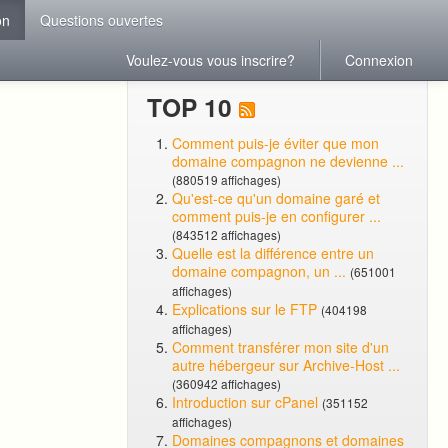
on
Questions ouvertes
Voulez-vous vous inscrire?
Connexion
TOP 10
Comment puis-je éviter que mon
domaine compagnon ne devienne ...
(880519 affichages)
Qu'est-ce qu'un domaine garé et
comment puis-je en configurer ...
(843512 affichages)
Quelle est la différence entre un
domaine compagnon, un ...
(651001
affichages)
Explications sur le FTP
(404198
affichages)
Comment transférer mon site d'un
autre hébergeur sur Archive-Host ...
(360942 affichages)
Introduction sur cPanel
(351152
affichages)
Domaines compagnons et domaines