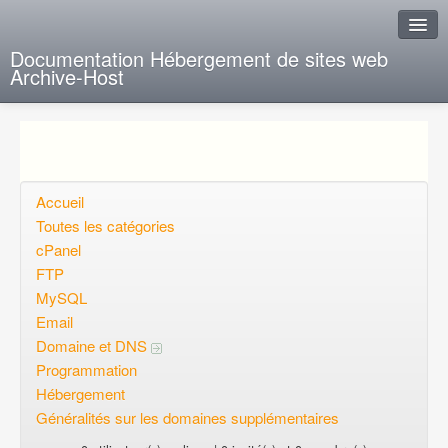
Documentation Hébergement de sites web
Archive-Host
J'ai de la chance
Ajout FAQ
Poser une question
Accueil
Toutes les catégories
Questions ouvertes
cPanel
FTP
Voulez-vous vous inscrire?
MySQL
Connexion
Email
Domaine et DNS
Programmation
Hébergement
Généralités sur les domaines supplémentaires