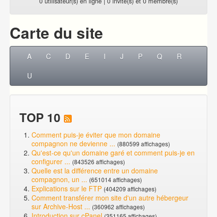
0 utilisateur(s) en ligne | 0 invité(s) et 0 membre(s)
Carte du site
A
C
D
E
I
J
P
Q
R
U
TOP 10
Comment puis-je éviter que mon domaine
compagnon ne devienne ...
(880599 affichages)
Qu'est-ce qu'un domaine garé et comment puis-je en
configurer ...
(843526 affichages)
Quelle est la différence entre un domaine
compagnon, un ...
(651014 affichages)
Explications sur le FTP
(404209 affichages)
Comment transférer mon site d'un autre hébergeur
sur Archive-Host ...
(360962 affichages)
Introduction sur cPanel
(351165 affichages)